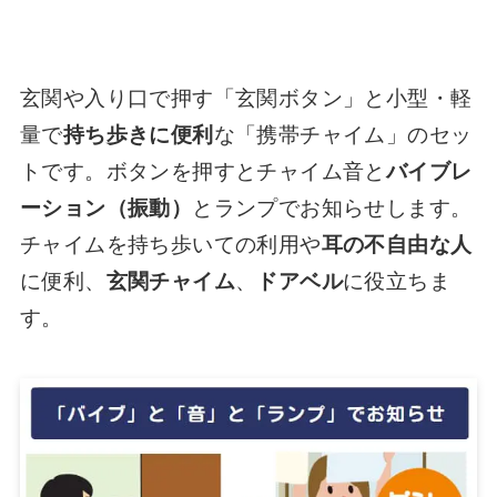
玄関や入り口で押す「玄関ボタン」と小型・軽
量で
持ち歩きに便利
な「携帯チャイム」のセッ
トです。ボタンを押すとチャイム音と
バイブレ
ーション（振動）
とランプでお知らせします。
チャイムを持ち歩いての利用や
耳の不自由な人
に便利、
玄関チャイム
、
ドアベル
に役立ちま
す。