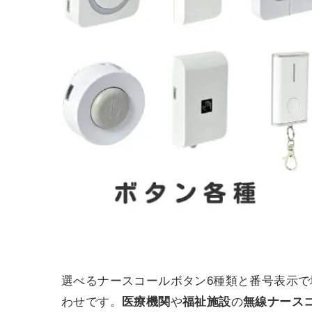
選べるナースコールボタン6種類と番号表示
わせです。
医療機関
や
福祉施設
の
無線ナース